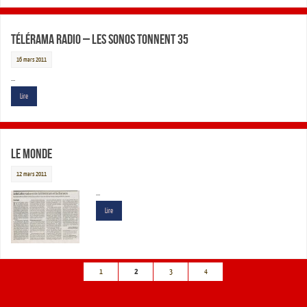
Télérama Radio – Les sonos tonnent 35
16 mars 2011
…
Lire
Le Monde
12 mars 2011
…
Lire
1
2
3
4