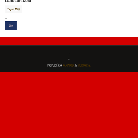
Largeur.com
24 juin 2003
…
Lire
.
.
.
.
PROPULSÉ PAR
PAЯABOLA
&
WORDPRESS.