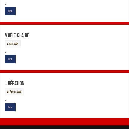
…
Lire
Marie-Claire
1 mars 2006
…
Lire
Libération
13 février 2006
…
Lire