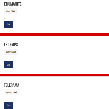
L’Humanité
6 mai 2006
…
Lire
Le Temps
29 avril 2006
…
Lire
Télérama
15 mars 2006
…
Lire