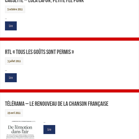
Causette – Lola Lafon, petite fée punk
5 octobre 2011
…
Lire
RTL « Tous les goûts sont permis »
3 juillet 2011
…
Lire
Télérama – Le Renouveau de la chanson Française
19 avril 2011
…
Lire