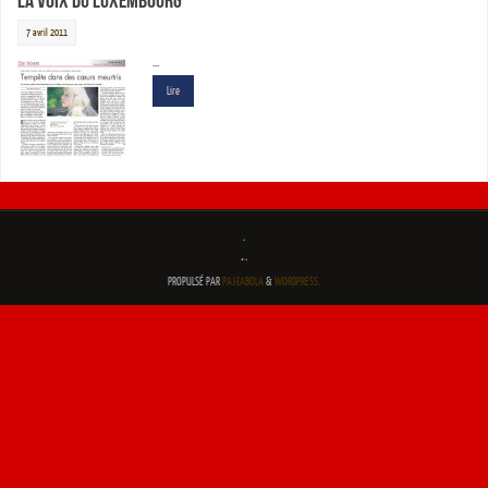
La Voix du Luxembourg
7 avril 2011
…
Lire
.
.
.
.
PROPULSÉ PAR
PAЯABOLA
&
WORDPRESS.