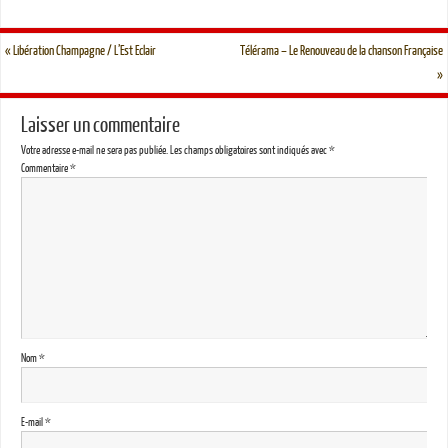
«
Libération Champagne / L’Est Eclair
Télérama – Le Renouveau de la chanson Française
»
Laisser un commentaire
Votre adresse e-mail ne sera pas publiée.
Les champs obligatoires sont indiqués avec
*
Commentaire
*
Nom
*
E-mail
*