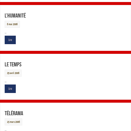
L’Humanité
6 mai 2006
…
Lire
Le Temps
29 avril 2006
…
Lire
Télérama
15 mars 2006
…