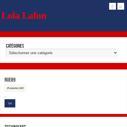
Lola Lafon
Dossier de presse
Catégories
Rue89
26 novembre 2007
…
Lire