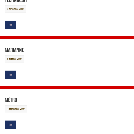
Technikart
1 novembre 2007
…
Lire
Marianne
6 octobre 2007
…
Lire
Métro
3 septembre 2007
…
Lire