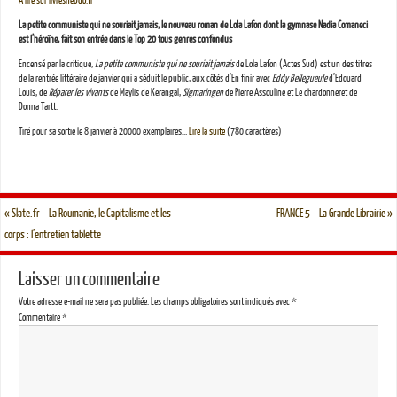
A lire sur livreshebdo.fr
La petite communiste qui ne souriait jamais, le nouveau roman de Lola Lafon dont la gymnase Nadia Comaneci
est l’héroïne, fait son entrée dans le Top 20 tous genres confondus
Encensé par la critique,
La petite communiste qui ne souriait jamais
de Lola Lafon (Actes Sud) est un des titres
de la rentrée littéraire de janvier qui a séduit le public, aux côtés d’En finir avec
Eddy Bellegueule
d’Edouard
Louis, de
Réparer les vivants
de Maylis de Kerangal,
Sigmaringen
de Pierre Assouline et Le chardonneret de
Donna Tartt.
Tiré pour sa sortie le 8 janvier à 20000 exemplaires…
Lire la suite
(780 caractères)
«
Slate.fr – La Roumanie, le Capitalisme et les
FRANCE 5 – La Grande Librairie
»
corps : l’entretien tablette
Laisser un commentaire
Votre adresse e-mail ne sera pas publiée.
Les champs obligatoires sont indiqués avec
*
Commentaire
*