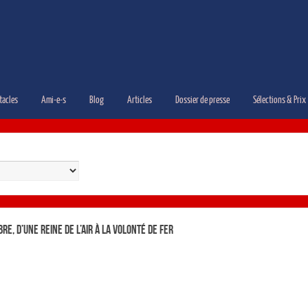
tacles
Ami-e-s
Blog
Articles
Dossier de presse
Sélections & Prix
re, d’une reine de l’air à la volonté de fer