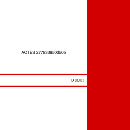
LA CROIX
»