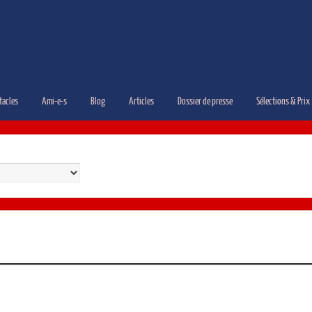
tacles
Ami-e-s
Blog
Articles
Dossier de presse
Sélections & Prix