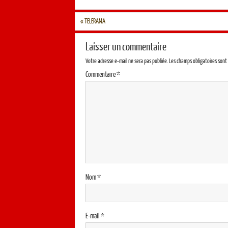
«
TELERAMA
Laisser un commentaire
Votre adresse e-mail ne sera pas publiée.
Les champs obligatoires sont
Commentaire
*
Nom
*
E-mail
*