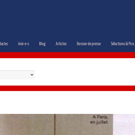
tacles
Ami-e-s
Blog
Articles
Dossier de presse
Sélections & Prix