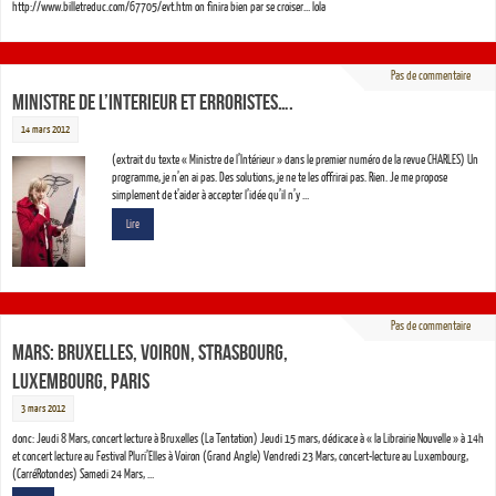
http://www.billetreduc.com/67705/evt.htm on finira bien par se croiser… lola
Pas de commentaire
MINISTRE DE L’INTERIEUR ET ERRORISTES….
14 mars 2012
(extrait du texte « Ministre de l’Intérieur » dans le premier numéro de la revue CHARLES) Un
programme, je n’en ai pas. Des solutions, je ne te les offrirai pas. Rien. Je me propose
simplement de t’aider à accepter l’idée qu’il n’y …
Lire
Pas de commentaire
mars: Bruxelles, Voiron, Strasbourg,
Luxembourg, Paris
3 mars 2012
donc: Jeudi 8 Mars, concert lecture à Bruxelles (La Tentation) Jeudi 15 mars, dédicace à « la Librairie Nouvelle » à 14h
et concert lecture au Festival Pluri’Elles à Voiron (Grand Angle) Vendredi 23 Mars, concert-lecture au Luxembourg,
(CarréRotondes) Samedi 24 Mars, …