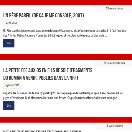
2
Commentaires
Un père pareil (De ça je me console, 2007)
1 avril 2013
Un Père pareil qui passe sa vie dans une confusion rêvée, passe sa vie à s’en construire une autre. Et il faut faire vite,
des A Ne Pas Oublier l’attendent dans des bibliothèques, et c’est formidable parce que les mots …
Lire
Pas de commentaire
LA PETITE FEE AUX OS EN FILS DE SOIE (fragments
du roman à venir, publiés dans la NRF)
6 janvier 2013
La petite fée aux os en fils de soie 17 juillet 1976. Jeux olympiques de Montréal Quel âge a-t-elle, demandent les
juges à l’entraîneur. Ce chiffre, treize, leur donne un frisson. Ce que la petite a effectué à l’instant dézingue …
Lire
1
Commentaire