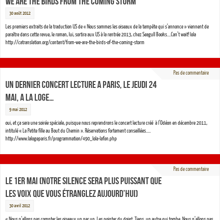
WE ARE THE BIRDS FROM THE COMING STORM
30 août 2012
Les premiers extraits de la traduction US de « Nous sommes les oiseaux de la tempête qui s’annonce » viennent de
paraître dans cette revue, le roman, lui, sortira aux US à la rentrée 2013, chez Seagull Books….Can’t wait! lola
http://catranslation.org/content/from-we-are-the-birds-of-the-coming-storm
Pas de commentaire
UN DERNIER CONCERT LECTURE A PARIS, LE JEUDI 24
MAI, A LA LOGE…
9 mai 2012
oui, et ça sera une soirée spéciale, puisque nous reprendrons le concert lecture créé à l’Odéon en décembre 2011,
intitulé « La Petite fille au Bout du Chemin ». Réservations fortement conseillées…..
http://www.lalogeparis.fr/programmation/490_lola-lafon.php
Pas de commentaire
LE 1er MAI (notre silence sera plus puissant que
les voix que vous étranglez aujourd’hui)
30 avril 2012
« Nous n’allons pas compter les oiseaux un par un. Les pointer du doigt. Tiens, un autre qui tombe. Nous n’allons pas