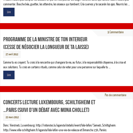
commenter. Bouche bée, guetter, les attendre, les oiseaux qui tombent. Cría cuervos y te sacarán los ojos. Nourris les …
Lire
1
Commentaire
PROGRAMME DE LA MINISTRE DE TON INTERIEUR
(cesse de négocier la longueur de ta laisse)
27 avril 2012
Comme tu es croyant. Tu crois à la rencontre qui changera ta vie, au futur, à la responsabilité citoyenne, à la crise et
aux solutions. Tu crois en certains rituels, comme celui de voter pour une personne sur laquelle tu …
Lire
Pas de commentaire
CONCERTS LECTURE LUXEMBOURG, SCHILTIGHEIM ET
…PARIS (suivi d’un débat avec Mona Chollet)
22 mars 2012
Donc: Vendredi, Luxembourg: http://rotondes.lu/agenda/details/event/lola-lafon/ Samedi, Schiltigheim:
http://www.ville-schiltigheim.fr/agenda/lola-lafon-une-vie-de-voleuse et Dimanche 15h, Pariiiis: