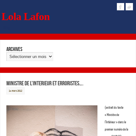
Lola Lafon
Blog
Archives
MINISTRE DE L’INTERIEUR ET ERRORISTES….
14 mars 2012
(extrait du texte
« Ministre de
l’Intérieur » dans le
premier numéro de la