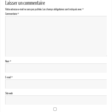
Laisser un commentaire
Votre adresse e-mail ne sera pas publiée.
Les champs obligatoires sont indiqués avec
*
Commentaire
*
Nom
*
E-mail
*
Site web