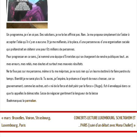
Un programme, je n’en ai pas. Des solutions, je ne te les offrirai pas. Rien. Je me propose simplement de t’aider à
accepter l’idée qu’il n’y en a aucune. Et je me méfierais, à ta place, d’une personne ou d’une organisation sociale
qui prétendrait en détenir une pour 65 millions de personnes.
Pour progresser en ce sens, j’ai nommé une équipe d’Erroristes qui se chargeront de rendre publiques tout…es
mes erreurs, mes ratés, mes doutes et surtout mes mauvais résultats.
Ne te fixe pas sur ma personne, même si tu me méprises, je ne suis rien qu’un leurre destiné à te faire perdre du
temps. Bientôt je ne serai plus là. Tu auras, je l’espère, la présence d’esprit de nous chasser, car ce
gouvernement, comme les autres, est « né de la force et doit périr par la force » (Hugo), fut-il enveloppé dans ce
que tu appelles la démocratie. Cesse de négocier gentiment la longueur de ta laisse
Bookmarquez le
permalien
.
«
mars: Bruxelles, Voiron, Strasbourg,
CONCERTS LECTURE LUXEMBOURG, SCHILTIGHEIM ET
Luxembourg, Paris
…PARIS (suivi d’un débat avec Mona Chollet)
»