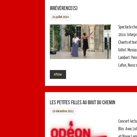
Irrévérence(s)
24 juillet 2014
Spectacle cho
2014. Interpr
Chants et tex
Gillot. Musiq
Lambert. Pein
Lafon, Nous 
Afficher
Les Petites Filles au bout du chemin
10 décembre 2011
Concert-lectu
Blin. Avec Lo
et Olivier Lam