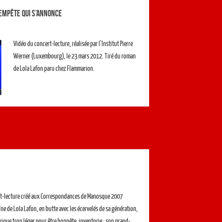
empête qui s’annonce
Vidéo du concert-lecture, réalisée par l’Institut Pierre
Werner (Luxembourg), le 23 mars 2012. Tiré du roman
de Lola Lafon paru chez Flammarion.
t-lecture créé aux Correspondances de Manosque 2007
ne de Lola Lafon, en butte avec les écervelés de sa génération,
xique trop léger pour être honnête, inventorie : son grand-