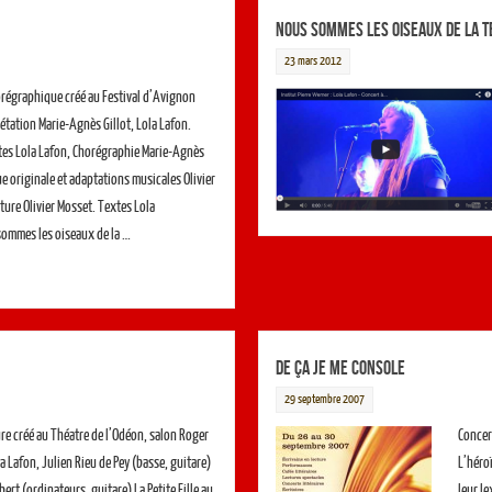
Nous sommes les oiseaux de la t
23 mars 2012
régraphique créé au Festival d’Avignon
étation Marie-Agnès Gillot, Lola Lafon.
tes Lola Lafon, Chorégraphie Marie-Agnès
ue originale et adaptations musicales Olivier
ture Olivier Mosset. Textes Lola
sommes les oiseaux de la …
De ça je me console
29 septembre 2007
re créé au Théatre de l’Odéon, salon Roger
Concer
la Lafon, Julien Rieu de Pey (basse, guitare)
L’héroï
bert (ordinateurs, guitare) La Petite Fille au
leur le