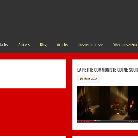
tacles
Ami-e-s
Blog
Articles
Dossier de presse
Sélections & Prix
La Petite Communiste qui ne souri
16 février 2015