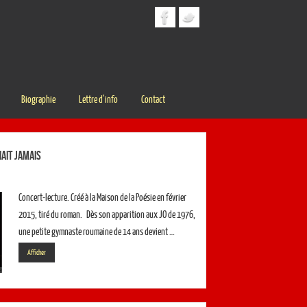
Biographie
Lettre d’info
Contact
ait jamais
Concert-lecture. Créé à la Maison de la Poésie en février
2015, tiré du roman. Dès son apparition aux JO de 1976,
une petite gymnaste roumaine de 14 ans devient …
Afficher